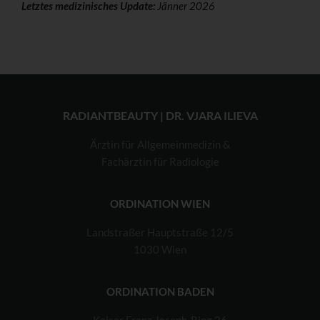
Letztes medizinisches Update:
Jänner 2026
RADIANTBEAUTY | DR. VJARA ILIEVA
Ärztin für Allgemeinmedizin &
Fachärztin für Radiologie
ORDINATION WIEN
Landstraßer Hauptstraße 12/5
1030 Wien
ORDINATION BADEN