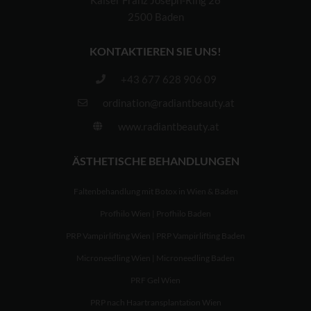
Kaiser Franz Joseph-Ring 26
2500 Baden
KONTAKTIEREN SIE UNS!
+43 677 628 906 09
ordination@radiantbeauty.at
www.radiantbeauty.at
ÄSTHETISCHE BEHANDLUNGEN
Faltenbehandlung mit Botox in Wien & Baden
Profhilo Wien | Profhilo Baden
PRP Vampirlifting Wien | PRP Vampirlifting Baden
Microneedling Wien | Microneedling Baden
PRF Gel Wien
PRP nach Haartransplantation Wien